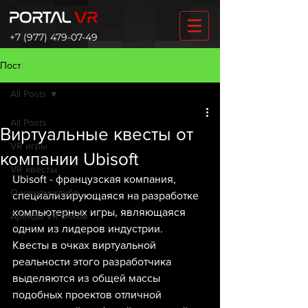
+7 (977) 479-07-49
Пост
All Posts
All Posts
Виртуальные квесты от
VR игры
компании Ubisoft
VR квесты
Ubisoft - французская компания, 
О нашем клубе
специализирующаяся на разработке 
компьютерных игры, являющаяся 
Аренда VR очков
одним из лидеров индустрии.
Квесты в очках виртуальной 
реальности этого разработчика 
выделяются из общей массы 
подобных проектов отличной 