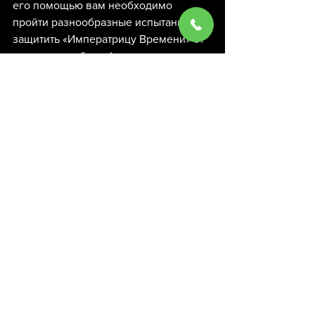
его помощью вам необходимо 
пройти разнообразные испытания и 
защитить «Императрицу Времени» от 
злого волшебника!   
https://www.youtube.com/watch?v=eL6O3Og-
Ppo
Хаксли — Спасение 
будущего!
Huxley I – Save the Future!