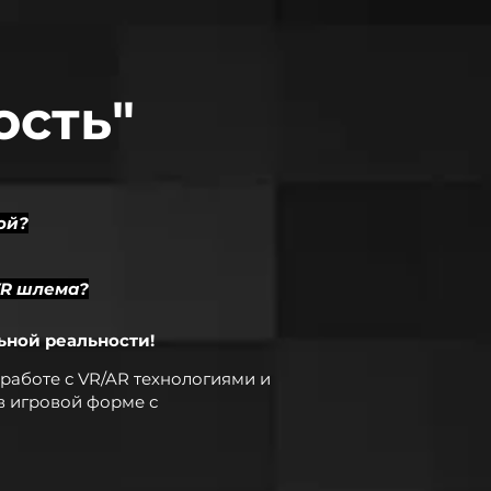
ость"
ой?
VR шлема?
ьной реальности!
работе с VR/AR технологиями и
в игровой форме с